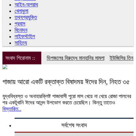
আইন-অপরাধ
খেলাধুলা
তথ্যপ্রযুক্তি
প্রবাস
বিনোদন
লাইফস্টাইল
সাহিত্য
সংবাদ শিরোনাম ::
ডিপজলের বিরুদ্ধে মানহানির মামলা
ইউজিসির তিন পূর
গাজায় আরো একটি রক্তাক্ত বিষাদময় ঈদের দিন, নিহত ৩৫
যুদ্ধবিধ্বস্ত ও অনাহারক্লিষ্ট গাজাবাসী পুরো মাস খেয়ে না খেয়ে রোজা পালনের
পর একটুখানি ঈদের আনন্দ উপভোগ করতে চেয়েছিল। কিন্তু তাতেও
বিস্তারিত..
সর্বশেষ সংবাদ