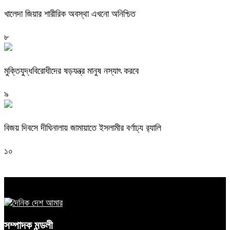
খালেদা জিয়ার শারীরিক অবস্থা এখনো অনিশ্চিত
৮
মুক্তিযুদ্ধবিরোধীদের ষড়যন্ত্র মানুষ নস্যাৎ করবে
৯
বিজয় দিবসে দীঘিনালায় জামায়াতে ইসলামীর বর্ণাঢ্য র‍্যালি
১০
সম্পাদক মন্ডলী