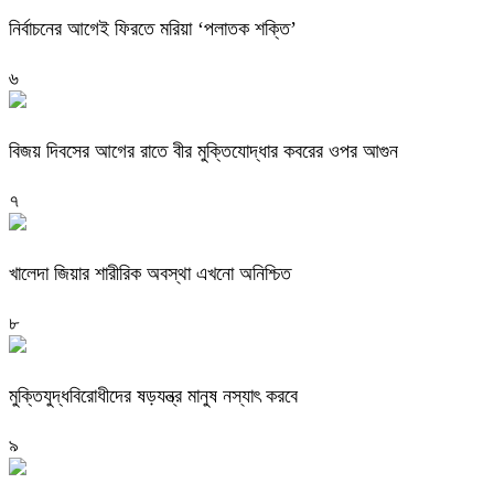
নির্বাচনের আগেই ফিরতে মরিয়া ‘পলাতক শক্তি’
৬
বিজয় দিবসের আগের রাতে বীর মুক্তিযোদ্ধার কবরের ওপর আগুন
৭
খালেদা জিয়ার শারীরিক অবস্থা এখনো অনিশ্চিত
৮
মুক্তিযুদ্ধবিরোধীদের ষড়যন্ত্র মানুষ নস্যাৎ করবে
৯