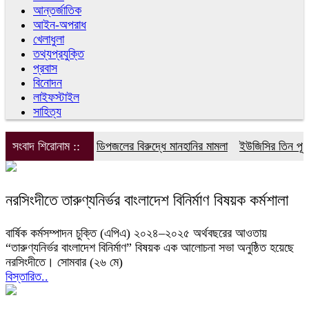
আন্তর্জাতিক
আইন-অপরাধ
খেলাধুলা
তথ্যপ্রযুক্তি
প্রবাস
বিনোদন
লাইফস্টাইল
সাহিত্য
সংবাদ শিরোনাম ::
ডিপজলের বিরুদ্ধে মানহানির মামলা
ইউজিসির তিন পূর্ণক
নরসিংদীতে তারুণ্যনির্ভর বাংলাদেশ বিনির্মাণ বিষয়ক কর্মশালা
বার্ষিক কর্মসম্পাদন চুক্তি (এপিএ) ২০২৪–২০২৫ অর্থবছরের আওতায়
“তারুণ্যনির্ভর বাংলাদেশ বিনির্মাণ” বিষয়ক এক আলোচনা সভা অনুষ্ঠিত হয়েছে
নরসিংদীতে। সোমবার (২৬ মে)
বিস্তারিত..