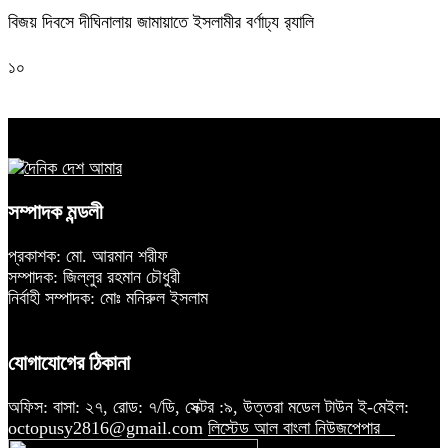
বিজয় দিবসে দীঘিনালায় জামায়াতে ইসলামীর বর্ণাঢ্য র‍্যালি
১০
সম্পাদক মন্ডলী
প্রকাশক: মো. আরমান শরীফ
সম্পাদক: জিল্লুর রহমান চৌধুরী
নির্বাহী সম্পাদক: মোঃ মনিরুল ইসলাম
যোগাযোগের ঠিকানা
অফিস: বাসা: ২৭, রোড: ৭/ডি, সেক্টর :৯, উত্তরা মডেল টাউন ই-মেইল:
octopusy2816@gmail.com
লিস্টেড আল বাংলা নিউজপেপার