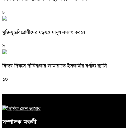
৮
মুক্তিযুদ্ধবিরোধীদের ষড়যন্ত্র মানুষ নস্যাৎ করবে
৯
বিজয় দিবসে দীঘিনালায় জামায়াতে ইসলামীর বর্ণাঢ্য র‍্যালি
১০
সম্পাদক মন্ডলী