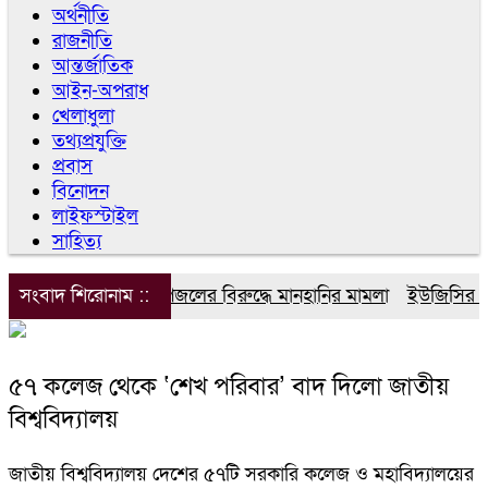
অর্থনীতি
রাজনীতি
আন্তর্জাতিক
আইন-অপরাধ
খেলাধুলা
তথ্যপ্রযুক্তি
প্রবাস
বিনোদন
লাইফস্টাইল
সাহিত্য
সংবাদ শিরোনাম ::
ডিপজলের বিরুদ্ধে মানহানির মামলা
ইউজিসির তিন 
৫৭ কলেজ থেকে ‘শেখ পরিবার’ বাদ দিলো জাতীয়
বিশ্ববিদ্যালয়
জাতীয় বিশ্ববিদ্যালয় দেশের ৫৭টি সরকারি কলেজ ও মহাবিদ্যালয়ের