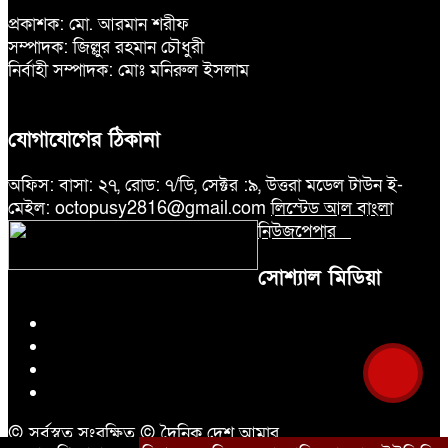
প্রকাশক: মো. আরমান শরীফ
সম্পাদক: জিল্লুর রহমান চৌধুরী
নির্বাহী সম্পাদক: মোঃ মনিরুল ইসলাম
যোগাযোগের ঠিকানা
অফিস: বাসা: ২৭, রোড: ৭/ডি, সেক্টর :৯, উত্তরা মডেল টাউন ই-
মেইল: octopusy2816@gmail.com
লিস্টেড আল বাংলা
নিউজপেপার
সোশ্যাল মিডিয়া
© সর্বস্বত্ব সংরক্ষিত © দৈনিক দেশ আমার