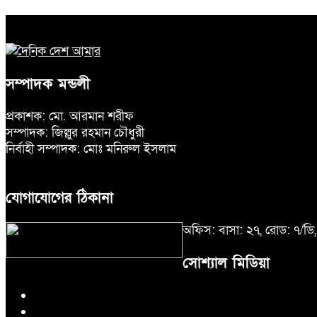
সম্পাদক মন্ডলী
প্রকাশক: মো. আরমান শরীফ
সম্পাদক: জিল্লুর রহমান চৌধুরী
নির্বাহী সম্পাদক: মোঃ মনিরুল ইসলাম
যোগাযোগের ঠিকানা
অফিস: বাসা: ২৭, রোড: ৭/ড
সোশ্যাল মিডিয়া