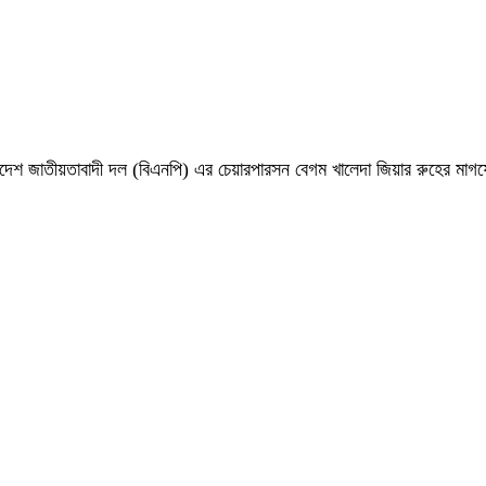
 বাংলাদেশ জাতীয়তাবাদী দল (বিএনপি) এর চেয়ারপারসন বেগম খালেদা জিয়ার রুহের ম