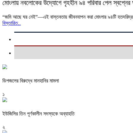
মোংলায় নবলোকের উদ্যোগে গৃহহীন ৯৪ পরিবার পেল স্বপ্নের 
“জমি আছে ঘর নেই”—এই বাস্তবতায় জীবনযাপন করা মোংলার ৯৪টি হতদরিদ্র প
বিস্তারিত..
ডিপজলের বিরুদ্ধে মানহানির মামলা
১
ইউজিসির তিন পূর্ণকালীন সদস্যকে অব্যাহতি
২