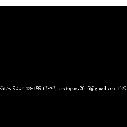
 সেক্টর :৯, উত্তরা মডেল টাউন ই-মেইল: octopusy2816@gmail.com
লিস্