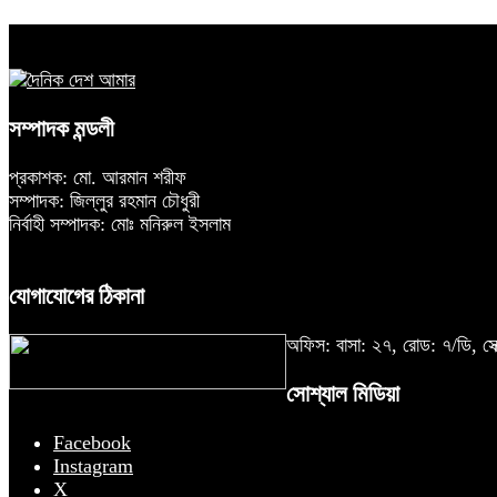
সম্পাদক মন্ডলী
প্রকাশক: মো. আরমান শরীফ
সম্পাদক: জিল্লুর রহমান চৌধুরী
নির্বাহী সম্পাদক: মোঃ মনিরুল ইসলাম
যোগাযোগের ঠিকানা
অফিস: বাসা: ২৭, রোড: ৭/ডি,
সোশ্যাল মিডিয়া
Facebook
Instagram
X