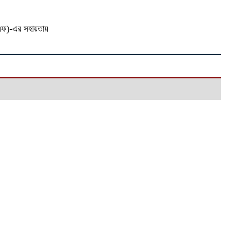
সএফ)-এর সহায়তায়