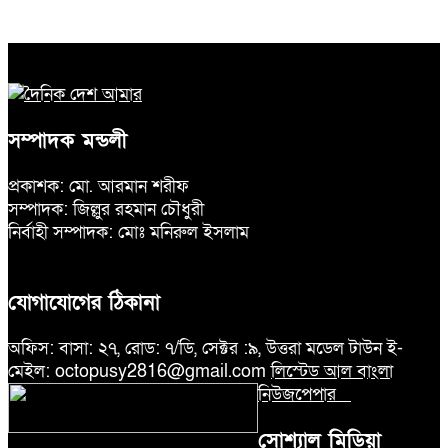
সম্পাদক মন্ডলী
প্রকাশক: মো. আরমান শরীফ
সম্পাদক: জিল্লুর রহমান চৌধুরী
নির্বাহী সম্পাদক: মোঃ মনিরুল ইসলাম
যোগাযোগের ঠিকানা
অফিস: বাসা: ২৭, রোড: ৭/ডি, সেক্টর :৯, উত্তরা মডেল টাউন ই-
মেইল: octopusy2816@gmail.com
লিস্টেড আল বাংলা
নিউজপেপার
সোশ্যাল মিডিয়া