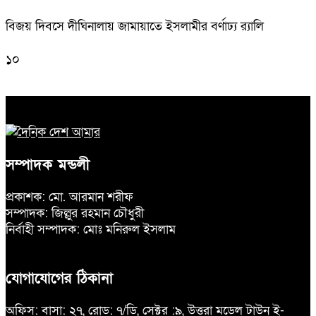
বিজয় দিবসে দীঘিনালায় জামায়াতে ইসলামীর বর্ণাঢ্য র‍্যালি
১০
সম্পাদক মন্ডলী
প্রকাশক: মো. আরমান শরীফ
সম্পাদক: জিল্লুর রহমান চৌধুরী
নির্বাহী সম্পাদক: মোঃ মনিরুল ইসলাম
যোগাযোগের ঠিকানা
অফিস: বাসা: ২৭, রোড: ৭/ডি, সেক্টর :৯, উত্তরা মডেল টাউন ই-