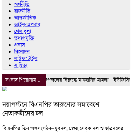
অর্থনীতি
রাজনীতি
আন্তর্জাতিক
আইন-অপরাধ
খেলাধুলা
তথ্যপ্রযুক্তি
প্রবাস
বিনোদন
লাইফস্টাইল
সাহিত্য
সংবাদ শিরোনাম ::
ডিপজলের বিরুদ্ধে মানহানির মামলা
ইউজিসির তি
নয়াপল্টনে বিএনপির তারুণ্যের সমাবেশে
নেতাকর্মীদের ঢল
বিএনপির তিন অঙ্গসংগঠন—যুবদল, স্বেচ্ছাসেবক দল ও ছাত্রদলের