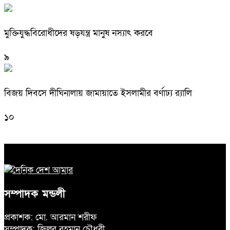
মুক্তিযুদ্ধবিরোধীদের ষড়যন্ত্র মানুষ নস্যাৎ করবে
৯
বিজয় দিবসে দীঘিনালায় জামায়াতে ইসলামীর বর্ণাঢ্য র‍্যালি
১০
সম্পাদক মন্ডলী
প্রকাশক: মো. আরমান শরীফ
সম্পাদক: জিল্লুর রহমান চৌধুরী