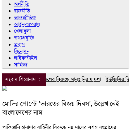
অর্থনীতি
রাজনীতি
আন্তর্জাতিক
আইন-অপরাধ
খেলাধুলা
তথ্যপ্রযুক্তি
প্রবাস
বিনোদন
লাইফস্টাইল
সাহিত্য
সংবাদ শিরোনাম ::
ডিপজলের বিরুদ্ধে মানহানির মামলা
ইউজিসির তিন পূ
মোদির পোস্টে ‘ভারতের বিজয় দিবস’, উল্লেখ নেই
বাংলাদেশের নাম
পাকিস্তানি হানাদার বাহিনীর বিরুদ্ধে নয় মাসের সশস্ত্র সংগ্রামের