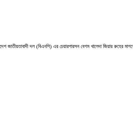
 বাংলাদেশ জাতীয়তাবাদী দল (বিএনপি) এর চেয়ারপারসন বেগম খালেদা জিয়ার রুহের ম