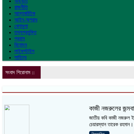
অর্থনীতি
রাজনীতি
আন্তর্জাতিক
আইন-অপরাধ
খেলাধুলা
তথ্যপ্রযুক্তি
প্রবাস
বিনোদন
লাইফস্টাইল
সাহিত্য
সংবাদ শিরোনাম ::
কাজী নজরুলের জন্মবা
জাতীয় কবি কাজী নজরুল ইসল
চেয়ারম্যান তারেক রহমান