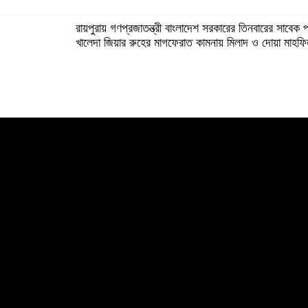
রায়পুরায় গণপ্রজাতন্ত্রী বাংলাদেশ সরকারের তিনবারের সাবেক 
খালেদা জিয়ার রুহের মাগফেরাত কামনায় মিলাদ ও দোয়া মাহফ
বেড়ি
নির্বাচনের আগেই ফিরতে মরিয়া ‘পলাতক শক্তি’
বিজয় দিবসের আগের রাতে বীর মুক্তিযোদ্ধার কবরের ওপর আ
খালেদা জিয়ার শারীরিক অবস্থা এখনো অনিশ্চিত