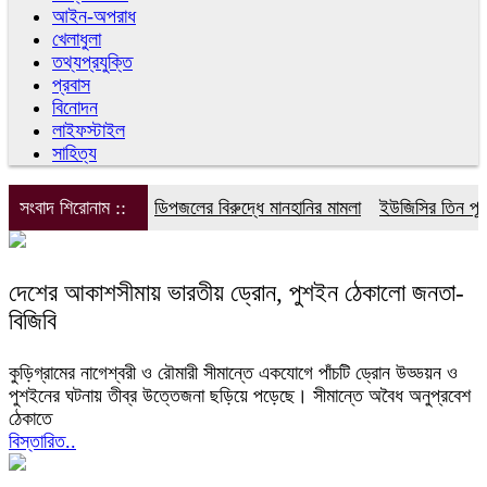
আইন-অপরাধ
খেলাধুলা
তথ্যপ্রযুক্তি
প্রবাস
বিনোদন
লাইফস্টাইল
সাহিত্য
সংবাদ শিরোনাম ::
ডিপজলের বিরুদ্ধে মানহানির মামলা
ইউজিসির তিন পূর্ণক
দেশের আকাশসীমায় ভারতীয় ড্রোন, পুশইন ঠেকালো জনতা-
বিজিবি
কুড়িগ্রামের নাগেশ্বরী ও রৌমারী সীমান্তে একযোগে পাঁচটি ড্রোন উড্ডয়ন ও
পুশইনের ঘটনায় তীব্র উত্তেজনা ছড়িয়ে পড়েছে। সীমান্তে অবৈধ অনুপ্রবেশ
ঠেকাতে
বিস্তারিত..