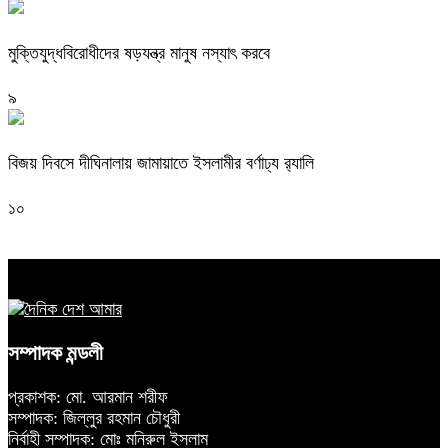
মুক্তিযুদ্ধবিরোধীদের ষড়যন্ত্র মানুষ নস্যাৎ করবে
৯
বিজয় দিবসে দীঘিনালায় জামায়াতে ইসলামীর বর্ণাঢ্য র‍্যালি
১০
সম্পাদক মন্ডলী
প্রকাশক: মো. আরমান শরীফ
সম্পাদক: জিল্লুর রহমান চৌধুরী
নির্বাহী সম্পাদক: মোঃ মনিরুল ইসলাম