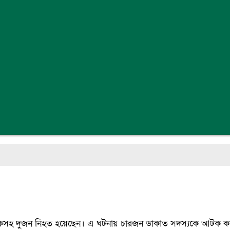
চালকসহ দুজন নিহত হয়েছেন। এ ঘটনায় চারজন ডাকাত সদস্যকে আটক ক