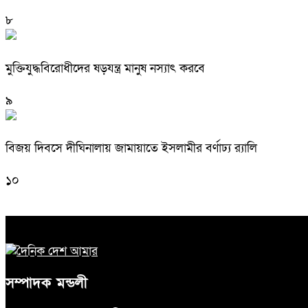
৮
মুক্তিযুদ্ধবিরোধীদের ষড়যন্ত্র মানুষ নস্যাৎ করবে
৯
বিজয় দিবসে দীঘিনালায় জামায়াতে ইসলামীর বর্ণাঢ্য র‍্যালি
১০
সম্পাদক মন্ডলী