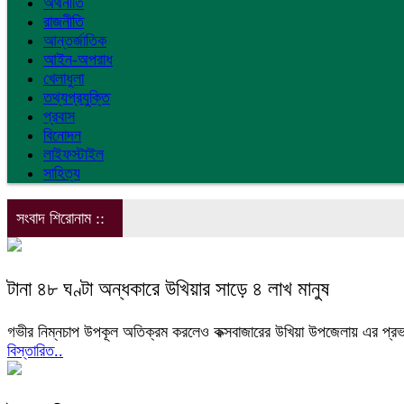
অর্থনীতি
রাজনীতি
আন্তর্জাতিক
আইন-অপরাধ
খেলাধুলা
তথ্যপ্রযুক্তি
প্রবাস
বিনোদন
লাইফস্টাইল
সাহিত্য
সংবাদ শিরোনাম ::
টানা ৪৮ ঘণ্টা অন্ধকারে উখিয়ার সাড়ে ৪ লাখ মানুষ
গভীর নিম্নচাপ উপকূল অতিক্রম করলেও কক্সবাজারের উখিয়া উপজেলায় এর প্রভাব এ
বিস্তারিত..