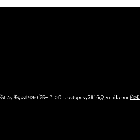
 সেক্টর :৯, উত্তরা মডেল টাউন ই-মেইল: octopusy2816@gmail.com
লিস্