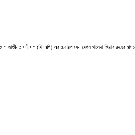
 বাংলাদেশ জাতীয়তাবাদী দল (বিএনপি) এর চেয়ারপারসন বেগম খালেদা জিয়ার রুহের ম