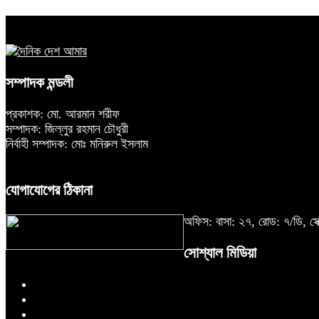
সম্পাদক মন্ডলী
প্রকাশক: মো. আরমান শরীফ
সম্পাদক: জিল্লুর রহমান চৌধুরী
নির্বাহী সম্পাদক: মোঃ মনিরুল ইসলাম
যোগাযোগের ঠিকানা
অফিস: বাসা: ২৭, রোড: ৭/ডি,
সোশ্যাল মিডিয়া