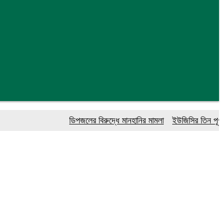
ডিপজলের বিরুদ্ধে মানহানির মামলা
ইউজিসির তিন পূর্ণকালীন