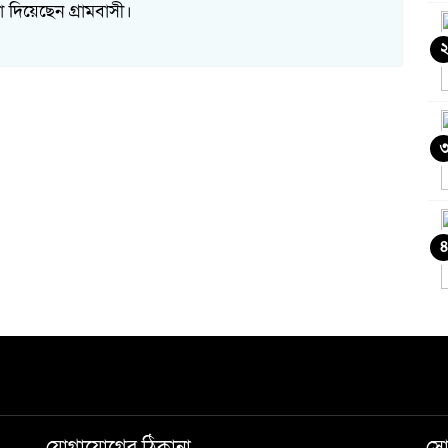
া দিয়েছেন গ্রামবাসী।
৪
ও
চ
ক
যোগাযোগের ঠিকানা
সো