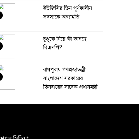
ইউজিসির তিন পূর্ণকালীন
২
সদস্যকে অব্যাহতি
চুপ্পুকে নিয়ে কী ভাবছে
৩
বিএনপি?
রায়পুরায় গণপ্রজাতন্ত্রী
বাংলাদেশ সরকারের
তিনবারের সাবেক প্রধানমন্ত্রী
 বাংলাদেশ জাতীয়তাবাদী দল (বিএনপি) এর
েয়ারপারসন বেগম খালেদা জিয়ার রুহের মাগফেরাত
ামনায় মিলাদ ও দোয়া মাহফিল
বেড়ি
৫
শ্যাল মিডিয়া