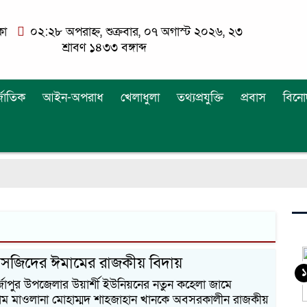
কা
০২:২৮ অপরাহ্ন, শুক্রবার, ০৭ অগাস্ট ২০২৬, ২৩
শ্রাবণ ১৪৩৩ বঙ্গাব্দ
্জাতিক
আইন-অপরাধ
খেলাধুলা
তথ্যপ্রযুক্তি
প্রবাস
বিনো
 মসজিদের ঈমামের রাজকীয় বিদায়
১
ির্জাপুর উপজেলার উয়ার্শী ইউনিয়নের নতুন কহেলা জামে
ম মাওলানা মোহাম্মদ শাহজাহান খানকে অবসরকালীন রাজকীয়