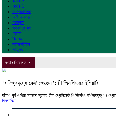
অর্থনীতি
রাজনীতি
আন্তর্জাতিক
আইন-অপরাধ
খেলাধুলা
তথ্যপ্রযুক্তি
প্রবাস
বিনোদন
লাইফস্টাইল
সাহিত্য
সংবাদ শিরোনাম ::
‘বাণিজ্যযুদ্ধে কেউ জেতেনা’: শি জিনপিংয়ের হুঁশিয়ারি
দক্ষিণ-পূর্ব এশিয়া সফরের সূচনায় চীনা প্রেসিডেন্ট শি জিনপিং বাণিজ্যযুদ্ধ ও প
বিস্তারিত..