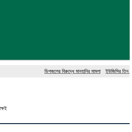
ডিপজলের বিরুদ্ধে মানহানির মামলা
ইউজিসির তিন পূর্ণকা
ক্ষই