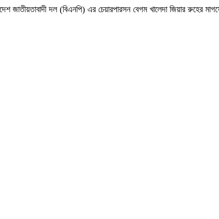
 বাংলাদেশ জাতীয়তাবাদী দল (বিএনপি) এর চেয়ারপারসন বেগম খালেদা জিয়ার রুহের ম