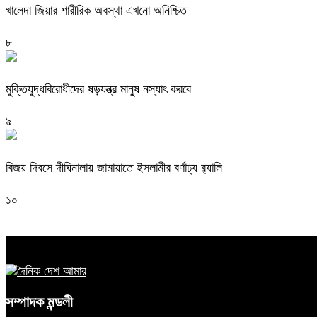
খালেদা জিয়ার শারীরিক অবস্থা এখনো অনিশ্চিত
৮
মুক্তিযুদ্ধবিরোধীদের ষড়যন্ত্র মানুষ নস্যাৎ করবে
৯
বিজয় দিবসে দীঘিনালায় জামায়াতে ইসলামীর বর্ণাঢ্য র‍্যালি
১০
সম্পাদক মন্ডলী