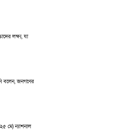
ের লক্ষ্য, যা
িনি বলেন, জনগণের
২৫ মে) ন্যাশনাল