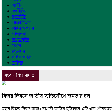
জাতীয়
অর্থনীতি
রাজনীতি
আন্তর্জাতিক
আইন-অপরাধ
খেলাধুলা
তথ্যপ্রযুক্তি
প্রবাস
বিনোদন
লাইফস্টাইল
সাহিত্য
সংবাদ শিরোনাম ::
বিজয় দিবসে জাতীয় স্মৃতিসৌধে জনতার ঢল
মহান বিজয় দিবস আজ। বাঙালি জাতির ইতিহাসে এটি এক গৌরবময় ও 