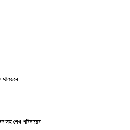
থি থাকবেন
মুজিব’সহ শেখ পরিবারের