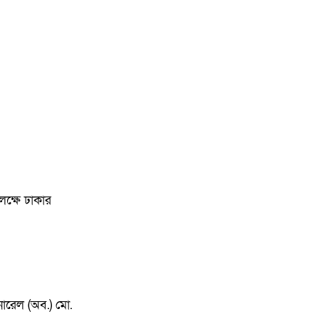
লক্ষে ঢাকার
েনারেল (অব.) মো.