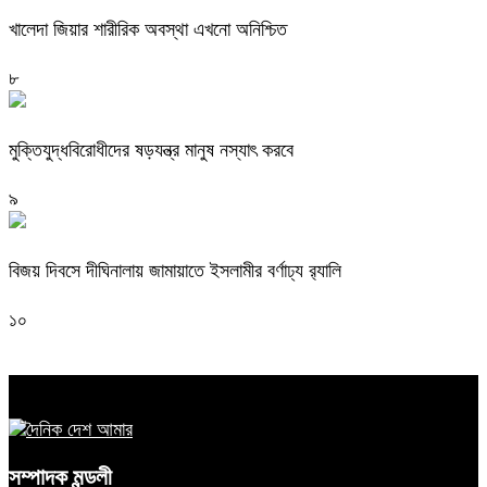
খালেদা জিয়ার শারীরিক অবস্থা এখনো অনিশ্চিত
৮
মুক্তিযুদ্ধবিরোধীদের ষড়যন্ত্র মানুষ নস্যাৎ করবে
৯
বিজয় দিবসে দীঘিনালায় জামায়াতে ইসলামীর বর্ণাঢ্য র‍্যালি
১০
সম্পাদক মন্ডলী