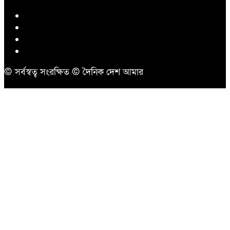
© সর্বস্বত্ব সংরক্ষিত © দৈনিক দেশ আমার