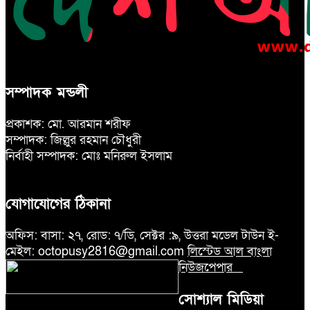
সম্পাদক মন্ডলী
প্রকাশক: মো. আরমান শরীফ
সম্পাদক: জিল্লুর রহমান চৌধুরী
নির্বাহী সম্পাদক: মোঃ মনিরুল ইসলাম
যোগাযোগের ঠিকানা
অফিস: বাসা: ২৭, রোড: ৭/ডি, সেক্টর :৯, উত্তরা মডেল টাউন ই-
মেইল: octopusy2816@gmail.com
লিস্টেড আল বাংলা
নিউজপেপার
সোশ্যাল মিডিয়া