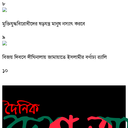
৮
মুক্তিযুদ্ধবিরোধীদের ষড়যন্ত্র মানুষ নস্যাৎ করবে
৯
বিজয় দিবসে দীঘিনালায় জামায়াতে ইসলামীর বর্ণাঢ্য র‍্যালি
১০