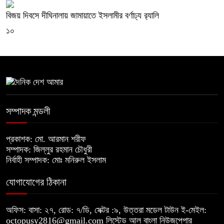
বিজয় দিবসে দীঘিনালায় জামায়াতে ইসলামীর বর্ণাঢ্য র‍্যালি
১০
সম্পাদক মন্ডলী
প্রকাশক: মো. আরমান শরীফ
সম্পাদক: জিল্লুর রহমান চৌধুরী
নির্বাহী সম্পাদক: মোঃ মনিরুল ইসলাম
যোগাযোগের ঠিকানা
অফিস: বাসা: ২৭, রোড: ৭/ডি, সেক্টর :৯, উত্তরা মডেল টাউন ই-মেইল:
octopusy2816@gmail.com
লিস্টেড আল বাংলা নিউজপেপার