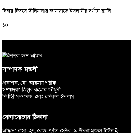
বিজয় দিবসে দীঘিনালায় জামায়াতে ইসলামীর বর্ণাঢ্য র‍্যালি
১০
সম্পাদক মন্ডলী
প্রকাশক: মো. আরমান শরীফ
সম্পাদক: জিল্লুর রহমান চৌধুরী
নির্বাহী সম্পাদক: মোঃ মনিরুল ইসলাম
যোগাযোগের ঠিকানা
অফিস: বাসা: ২৭, রোড: ৭/ডি, সেক্টর :৯, উত্তরা মডেল টাউন ই-