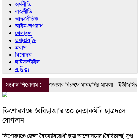
অর্থনীতি
রাজনীতি
আন্তর্জাতিক
আইন-অপরাধ
খেলাধুলা
তথ্যপ্রযুক্তি
প্রবাস
বিনোদন
লাইফস্টাইল
সাহিত্য
সংবাদ শিরোনাম ::
ডিপজলের বিরুদ্ধে মানহানির মামলা
ইউজিসির তিন
কিশোরগঞ্জে বৈবিছাআ’র ৩০ নেতাকর্মীর ছাত্রদলে
যোগদান
কিশোরগঞ্জে জেলা বৈষম্যবিরোধী ছাত্র আন্দোলনের (বৈবিছাআ) যুগ্ম