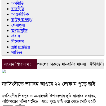
অর্থনীতি
রাজনীতি
আন্তর্জাতিক
আইন-অপরাধ
খেলাধুলা
তথ্যপ্রযুক্তি
প্রবাস
বিনোদন
লাইফস্টাইল
সাহিত্য
সংবাদ শিরোনাম ::
ডিপজলের বিরুদ্ধে মানহানির মামলা
ইউজিসির তিন
নরসিংদীতে ভয়াবহ আগুনে ২২ দোকান পুড়ে ছাই
নরসিংদীর শিবপুর ও মনোহরদী উপজেলার দুটি বাজারে ভয়াবহ
অগ্নিকাণ্ডের ঘটনা ঘটেছে। এতে পুড়ে ছাই হয়ে গেছে মোট ২২টি