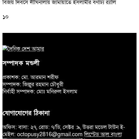
বিজয় দিবসে দীঘিনালায় জামায়াতে ইসলামীর বর্ণাঢ্য র‍্যালি
১০
সম্পাদক মন্ডলী
প্রকাশক: মো. আরমান শরীফ
সম্পাদক: জিল্লুর রহমান চৌধুরী
নির্বাহী সম্পাদক: মোঃ মনিরুল ইসলাম
যোগাযোগের ঠিকানা
অফিস: বাসা: ২৭, রোড: ৭/ডি, সেক্টর :৯, উত্তরা মডেল টাউন ই-
মেইল: octopusy2816@gmail.com
লিস্টেড আল বাংলা