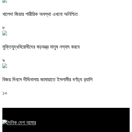
খালেদা জিয়ার শারীরিক অবস্থা এখনো অনিশ্চিত
৮
মুক্তিযুদ্ধবিরোধীদের ষড়যন্ত্র মানুষ নস্যাৎ করবে
৯
বিজয় দিবসে দীঘিনালায় জামায়াতে ইসলামীর বর্ণাঢ্য র‍্যালি
১০