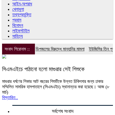
আইন-অপরাধ
খেলাধুলা
তথ্যপ্রযুক্তি
প্রবাস
বিনোদন
লাইফস্টাইল
সাহিত্য
সংবাদ শিরোনাম ::
ডিপজলের বিরুদ্ধে মানহানির মামলা
ইউজিসির তিন পূর্ণক
সিএমএইচে পাঠানো হলো মাগুরার সেই শিশুকে
মাগুরার ধর্ষণের শিকার আট বছরের শিশুটিকে উন্নত চিকিৎসার জন্য ঢাকার
সম্মিলিত সামরিক হাসপাতালে (সিএমএইচ) স্থানান্তর করা হয়েছে। আজ (৮
মার্চ)
বিস্তারিত..
সর্বশেষ সংবাদ