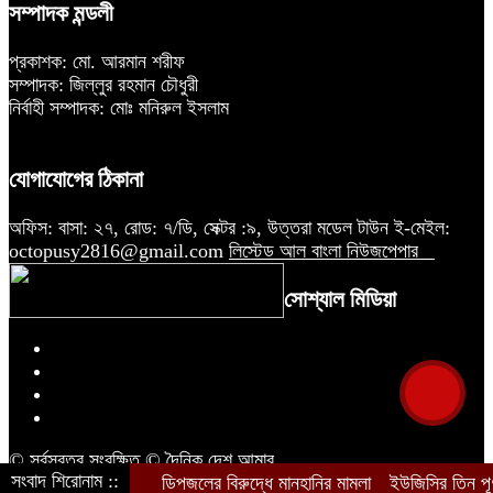
সম্পাদক মন্ডলী
প্রকাশক: মো. আরমান শরীফ
সম্পাদক: জিল্লুর রহমান চৌধুরী
নির্বাহী সম্পাদক: মোঃ মনিরুল ইসলাম
যোগাযোগের ঠিকানা
অফিস: বাসা: ২৭, রোড: ৭/ডি, সেক্টর :৯, উত্তরা মডেল টাউন ই-মেইল:
octopusy2816@gmail.com
লিস্টেড আল বাংলা নিউজপেপার
সোশ্যাল মিডিয়া
© সর্বস্বত্ব সংরক্ষিত © দৈনিক দেশ আমার
সংবাদ শিরোনাম ::
ডিপজলের বিরুদ্ধে মানহানির মামলা
ইউজিসির তিন পূর্