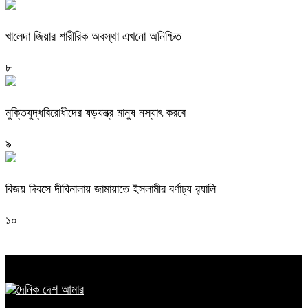
খালেদা জিয়ার শারীরিক অবস্থা এখনো অনিশ্চিত
৮
মুক্তিযুদ্ধবিরোধীদের ষড়যন্ত্র মানুষ নস্যাৎ করবে
৯
বিজয় দিবসে দীঘিনালায় জামায়াতে ইসলামীর বর্ণাঢ্য র‍্যালি
১০