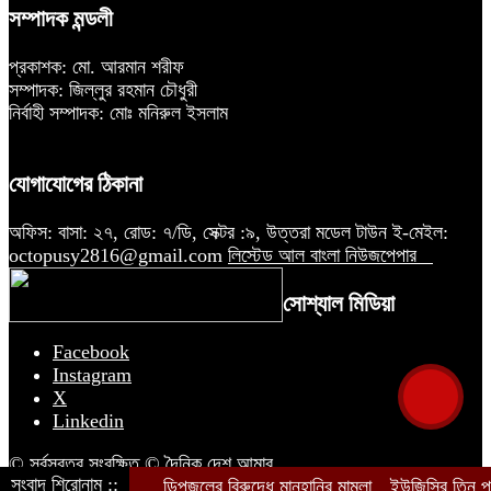
সম্পাদক মন্ডলী
প্রকাশক: মো. আরমান শরীফ
সম্পাদক: জিল্লুর রহমান চৌধুরী
নির্বাহী সম্পাদক: মোঃ মনিরুল ইসলাম
যোগাযোগের ঠিকানা
অফিস: বাসা: ২৭, রোড: ৭/ডি, সেক্টর :৯, উত্তরা মডেল টাউন ই-মেইল:
octopusy2816@gmail.com
লিস্টেড আল বাংলা নিউজপেপার
সোশ্যাল মিডিয়া
Facebook
Instagram
X
Linkedin
© সর্বস্বত্ব সংরক্ষিত © দৈনিক দেশ আমার
সংবাদ শিরোনাম ::
ডিপজলের বিরুদ্ধে মানহানির মামলা
ইউজিসির তিন পূর্