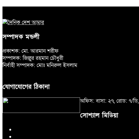
সম্পাদক মন্ডলী
প্রকাশক: মো. আরমান শরীফ
সম্পাদক: জিল্লুর রহমান চৌধুরী
নির্বাহী সম্পাদক: মোঃ মনিরুল ইসলাম
যোগাযোগের ঠিকানা
অফিস: বাসা: ২৭, রোড: ৭/ড
সোশ্যাল মিডিয়া