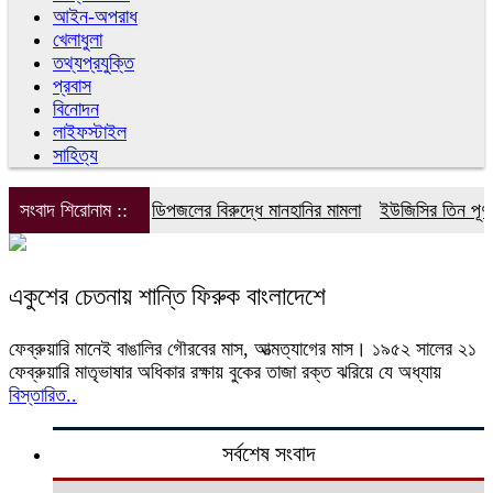
আইন-অপরাধ
খেলাধুলা
তথ্যপ্রযুক্তি
প্রবাস
বিনোদন
লাইফস্টাইল
সাহিত্য
সংবাদ শিরোনাম ::
ডিপজলের বিরুদ্ধে মানহানির মামলা
ইউজিসির তিন পূর্ণক
একুশের চেতনায় শান্তি ফিরুক বাংলাদেশে
ফেব্রুয়ারি মানেই বাঙালির গৌরবের মাস, আত্মত্যাগের মাস। ১৯৫২ সালের ২১
ফেব্রুয়ারি মাতৃভাষার অধিকার রক্ষায় বুকের তাজা রক্ত ঝরিয়ে যে অধ্যায়
বিস্তারিত..
সর্বশেষ সংবাদ