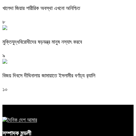
খালেদা জিয়ার শারীরিক অবস্থা এখনো অনিশ্চিত
৮
মুক্তিযুদ্ধবিরোধীদের ষড়যন্ত্র মানুষ নস্যাৎ করবে
৯
বিজয় দিবসে দীঘিনালায় জামায়াতে ইসলামীর বর্ণাঢ্য র‍্যালি
১০
সম্পাদক মন্ডলী