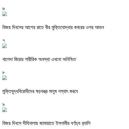
৬
বিজয় দিবসের আগের রাতে বীর মুক্তিযোদ্ধার কবরের ওপর আগুন
৭
খালেদা জিয়ার শারীরিক অবস্থা এখনো অনিশ্চিত
৮
মুক্তিযুদ্ধবিরোধীদের ষড়যন্ত্র মানুষ নস্যাৎ করবে
৯
বিজয় দিবসে দীঘিনালায় জামায়াতে ইসলামীর বর্ণাঢ্য র‍্যালি