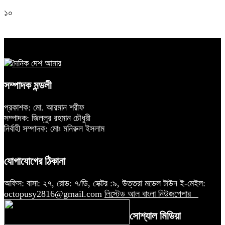
১০
সম্পাদক মন্ডলী
প্রকাশক: মো. আরমান শরীফ
সম্পাদক: জিল্লুর রহমান চৌধুরী
নির্বাহী সম্পাদক: মোঃ মনিরুল ইসলাম
যোগাযোগের ঠিকানা
অফিস: বাসা: ২৭, রোড: ৭/ডি, সেক্টর :৯, উত্তরা মডেল টাউন ই-মেইল:
octopusy2816@gmail.com
লিস্টেড আল বাংলা নিউজপেপার
সোশ্যাল মিডিয়া