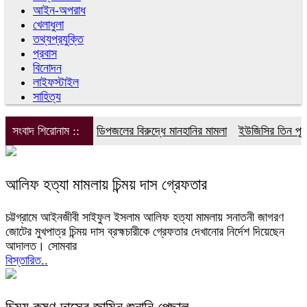
আইন-অপরাধ
খেলাধুলা
তথ্যপ্রযুক্তি
প্রবাস
বিনোদন
লাইফস্টাইল
সাহিত্য
সংবাদ শিরোনাম ::
ডিপজলের বিরুদ্ধে মানহানির মামলা
ইউজিসির তিন পূর্ণক
আলিফ হত্যা মামলায় চিন্ময় দাস গ্রেফতার
চট্টগ্রামে আইনজীবী সাইফুল ইসলাম আলিফ হত্যা মামলায় সনাতনী জাগরণ
জোটের মুখপাত্র চিন্ময় দাস ব্রহ্মচারীকে গ্রেফতার দেখানোর নির্দেশ দিয়েছেন
আদালত। সোমবার
বিস্তারিত..