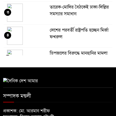
তারেক-মোদির বৈঠকেই ঢাকা-দিল্লির
৩
সমস্যার সমাধান
দেশের পরবর্তী রাষ্ট্রপতি হচ্ছেন মির্জা
৪
ফখরুল
ডিপজলের বিরুদ্ধে মানহানির মামলা
৫
ইউজিসির তিন পূর্ণকালীন সদস্যকে
৬
অব্যাহতি
সম্পাদক মন্ডলী
চুপ্পুকে নিয়ে কী ভাবছে বিএনপি?
৭
প্রকাশক: মো. আরমান শরীফ