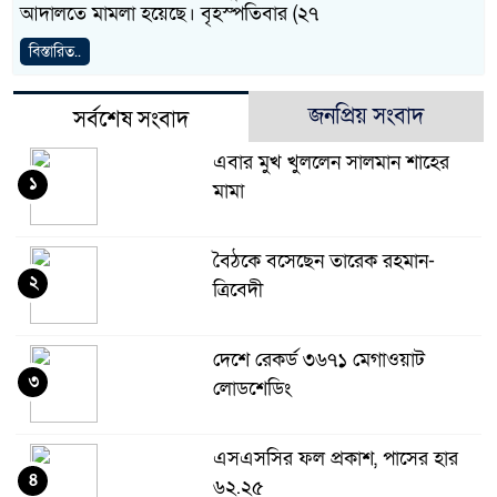
আদালতে মামলা হয়েছে। বৃহস্পতিবার (২৭
বিস্তারিত..
জনপ্রিয় সংবাদ
সর্বশেষ সংবাদ
এবার মুখ খুললেন সালমান শাহের
১
মামা
বৈঠকে বসেছেন তারেক রহমান-
২
ত্রিবেদী
দেশে রেকর্ড ৩৬৭১ মেগাওয়াট
৩
লোডশেডিং
এসএসসির ফল প্রকাশ, পাসের হার
৪
৬২.২৫