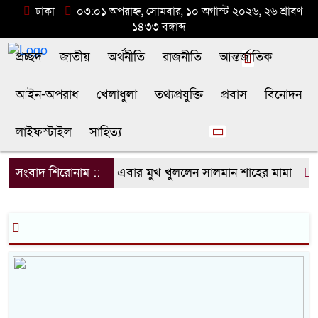
ঢাকা
০৩:০১ অপরাহ্ন, সোমবার, ১০ অগাস্ট ২০২৬, ২৬ শ্রাবণ
১৪৩৩ বঙ্গাব্দ
প্রচ্ছদ
জাতীয়
অর্থনীতি
রাজনীতি
আন্তর্জাতিক
আইন-অপরাধ
খেলাধুলা
তথ্যপ্রযুক্তি
প্রবাস
বিনোদন
লাইফস্টাইল
সাহিত্য
সংবাদ শিরোনাম ::
এবার মুখ খুললেন সালমান শাহের মামা
বৈ