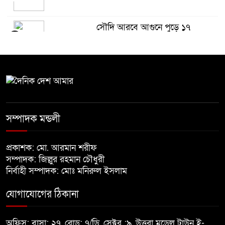
সৌদি আরবে আগুনে পুড়ে ১৭
৫
বাংলাদেশি নিহত
রায়পুরায় হবে স্পোর্টস ভিলেজ, ২৪
৬
ইউনিয়নে খেলার মাঠ
মমতার গাড়িতে ইট-কাদা-জুতা
সম্পাদক মন্ডলী
৭
নিক্ষেপ
প্রকাশক: মো. আরমান শরীফ
সম্পাদক: জিল্লুর রহমান চৌধুরী
প্রধানমন্ত্রীর কাছে হেফাজতের ৯ দফা
নির্বাহী সম্পাদক: মোঃ মনিরুল ইসলাম
৮
দাবি
যোগাযোগের ঠিকানা
সালমান শাহ হত্যা মামলায় ডন
৯
কারাগারে
অফিস: বাসা: ২৭, রোড: ৭/ডি, সেক্টর :৯, উত্তরা মডেল টাউন ই-