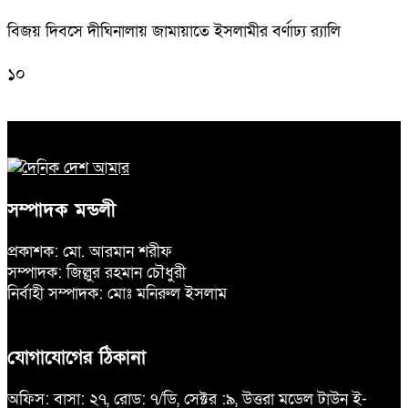
বিজয় দিবসে দীঘিনালায় জামায়াতে ইসলামীর বর্ণাঢ্য র‍্যালি
১০
সম্পাদক মন্ডলী
প্রকাশক: মো. আরমান শরীফ
সম্পাদক: জিল্লুর রহমান চৌধুরী
নির্বাহী সম্পাদক: মোঃ মনিরুল ইসলাম
যোগাযোগের ঠিকানা
অফিস: বাসা: ২৭, রোড: ৭/ডি, সেক্টর :৯, উত্তরা মডেল টাউন ই-