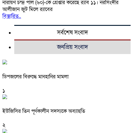
নারায়ণ চন্দ্র পাল (৬০)-কে গ্রেপ্তার করেছে র‌্যাব ১১। নরসিংদীর
আলীজান জুট মিলে র‌্যাবের
বিস্তারিত..
সর্বশেষ সংবাদ
জনপ্রিয় সংবাদ
ডিপজলের বিরুদ্ধে মানহানির মামলা
১
ইউজিসির তিন পূর্ণকালীন সদস্যকে অব্যাহতি
২