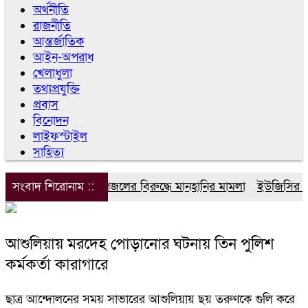
অর্থনীতি
রাজনীতি
আন্তর্জাতিক
আইন-অপরাধ
খেলাধুলা
তথ্যপ্রযুক্তি
প্রবাস
বিনোদন
লাইফস্টাইল
সাহিত্য
সংবাদ শিরোনাম ::
ডিপজলের বিরুদ্ধে মানহানির মামলা
ইউজিসির তিন 
আশুলিয়ায় মরদেহ পোড়ানোর ঘটনায় তিন পুলিশ
কর্মকর্তা কারাগারে
ছাত্র আন্দোলনের সময় সাভারের আশুলিয়ায় ছয় তরুণকে গুলি করে