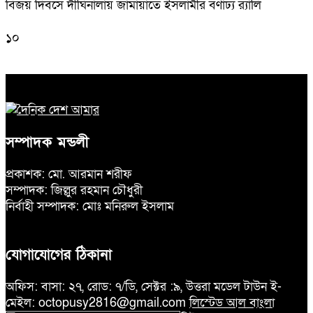
বিজয় দিবসে দীঘিনালায় জামায়াতে ইসলামীর বর্ণাঢ্য র‍্যালি
১০
সম্পাদক মন্ডলী
প্রকাশক: মো. আরমান শরীফ
সম্পাদক: জিল্লুর রহমান চৌধুরী
নির্বাহী সম্পাদক: মোঃ মনিরুল ইসলাম
যোগাযোগের ঠিকানা
অফিস: বাসা: ২৭, রোড: ৭/ডি, সেক্টর :৯, উত্তরা মডেল টাউন ই-
মেইল: octopusy2816@gmail.com
লিস্টেড আল বাংলা