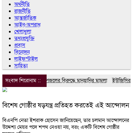
অর্থনীতি
রাজনীতি
আন্তর্জাতিক
আইন-অপরাধ
খেলাধুলা
তথ্যপ্রযুক্তি
প্রবাস
বিনোদন
লাইফস্টাইল
সাহিত্য
সংবাদ শিরোনাম ::
ডিপজলের বিরুদ্ধে মানহানির মামলা
ইউজিসির তিন
বিশেষ গোষ্ঠীর ষড়যন্ত্র প্রতিহত করতেই এই আন্দোলন
বিএনপি নেতা ইশরাক হোসেন জানিয়েছেন, তার চলমান আন্দোলনের
উদ্দেশ্য মেয়র পদে শপথ নেওয়া নয়, বরং একটি বিশেষ গোষ্ঠীর