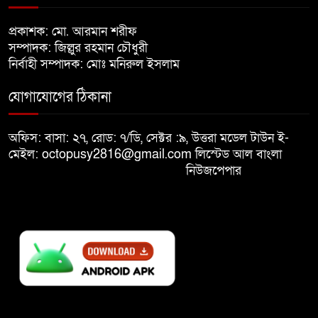
খালেদা জিয়ার শারীরিক অবস্থা এখনো
প্রকাশক: মো. আরমান শরীফ
৮
অনিশ্চিত
সম্পাদক: জিল্লুর রহমান চৌধুরী
নির্বাহী সম্পাদক: মোঃ মনিরুল ইসলাম
মুক্তিযুদ্ধবিরোধীদের ষড়যন্ত্র মানুষ
যোগাযোগের ঠিকানা
৯
নস্যাৎ করবে
অফিস: বাসা: ২৭, রোড: ৭/ডি, সেক্টর :৯, উত্তরা মডেল টাউন ই-
বিজয় দিবসে দীঘিনালায় জামায়াতে
মেইল: octopusy2816@gmail.com
লিস্টেড আল বাংলা
১০
ইসলামীর বর্ণাঢ্য র‍্যালি
নিউজপেপার