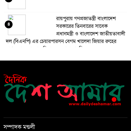
রায়পুরায় গণপ্রজাতন্ত্রী বাংলাদেশ
৪
সরকারের তিনবারের সাবেক
প্রধানমন্ত্রী ও বাংলাদেশ জাতীয়তাবাদী
দল (বিএনপি) এর চেয়ারপারসন বেগম খালেদা জিয়ার রুহের
মাগফেরাত কামনায় মিলাদ ও দোয়া মাহফিল
বেড়ি
৫
নির্বাচনের আগেই ফিরতে মরিয়া
৬
‘পলাতক শক্তি’
বিজয় দিবসের আগের রাতে বীর
৭
মুক্তিযোদ্ধার কবরের ওপর আগুন
সম্পাদক মন্ডলী