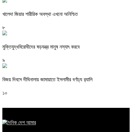
খালেদা জিয়ার শারীরিক অবস্থা এখনো অনিশ্চিত
৮
মুক্তিযুদ্ধবিরোধীদের ষড়যন্ত্র মানুষ নস্যাৎ করবে
৯
বিজয় দিবসে দীঘিনালায় জামায়াতে ইসলামীর বর্ণাঢ্য র‍্যালি
১০