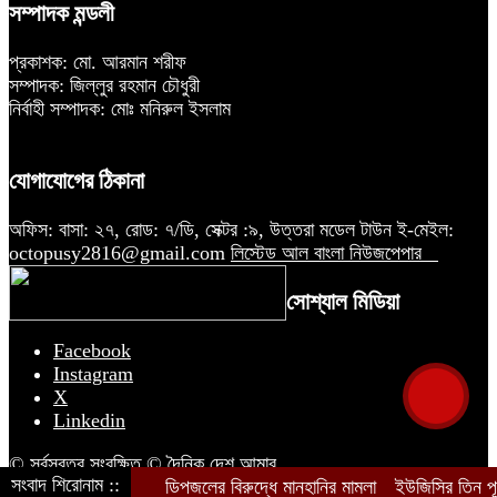
সম্পাদক মন্ডলী
প্রকাশক: মো. আরমান শরীফ
সম্পাদক: জিল্লুর রহমান চৌধুরী
নির্বাহী সম্পাদক: মোঃ মনিরুল ইসলাম
যোগাযোগের ঠিকানা
অফিস: বাসা: ২৭, রোড: ৭/ডি, সেক্টর :৯, উত্তরা মডেল টাউন ই-মেইল:
octopusy2816@gmail.com
লিস্টেড আল বাংলা নিউজপেপার
সোশ্যাল মিডিয়া
Facebook
Instagram
X
Linkedin
© সর্বস্বত্ব সংরক্ষিত © দৈনিক দেশ আমার
সংবাদ শিরোনাম ::
ডিপজলের বিরুদ্ধে মানহানির মামলা
ইউজিসির তিন পূর্