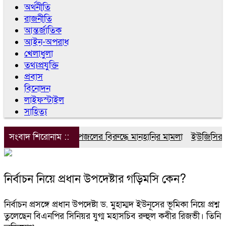
অর্থনীতি
রাজনীতি
আন্তর্জাতিক
আইন-অপরাধ
খেলাধুলা
তথ্যপ্রযুক্তি
প্রবাস
বিনোদন
লাইফস্টাইল
সাহিত্য
সংবাদ শিরোনাম ::
ডিপজলের বিরুদ্ধে মানহানির মামলা
ইউজিসির তিন
নির্বাচন নিয়ে প্রধান উপদেষ্টার গড়িমসি কেন?
নির্বাচন প্রসঙ্গে প্রধান উপদেষ্টা ড. মুহাম্মদ ইউনূসের ভূমিকা নিয়ে প্রশ্ন
তুলেছেন বিএনপির সিনিয়র যুগ্ম মহাসচিব রুহুল কবীর রিজভী। তিনি