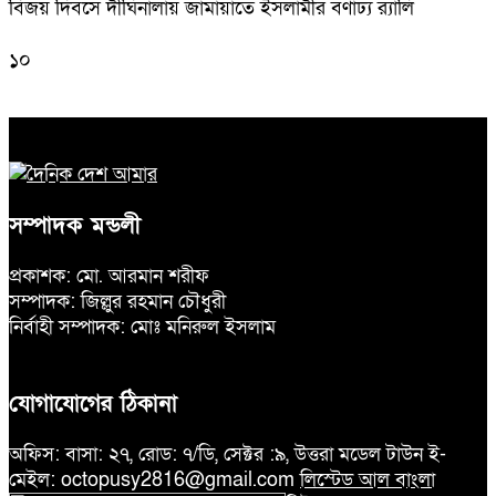
বিজয় দিবসে দীঘিনালায় জামায়াতে ইসলামীর বর্ণাঢ্য র‍্যালি
১০
সম্পাদক মন্ডলী
প্রকাশক: মো. আরমান শরীফ
সম্পাদক: জিল্লুর রহমান চৌধুরী
নির্বাহী সম্পাদক: মোঃ মনিরুল ইসলাম
যোগাযোগের ঠিকানা
অফিস: বাসা: ২৭, রোড: ৭/ডি, সেক্টর :৯, উত্তরা মডেল টাউন ই-
মেইল: octopusy2816@gmail.com
লিস্টেড আল বাংলা