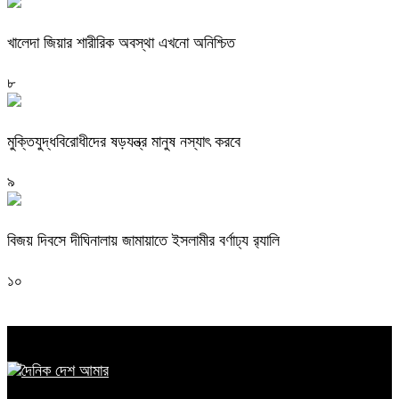
খালেদা জিয়ার শারীরিক অবস্থা এখনো অনিশ্চিত
৮
মুক্তিযুদ্ধবিরোধীদের ষড়যন্ত্র মানুষ নস্যাৎ করবে
৯
বিজয় দিবসে দীঘিনালায় জামায়াতে ইসলামীর বর্ণাঢ্য র‍্যালি
১০