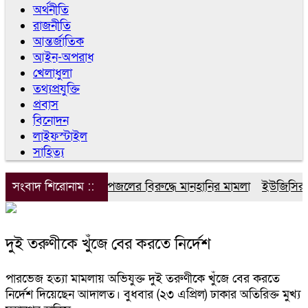
অর্থনীতি
রাজনীতি
আন্তর্জাতিক
আইন-অপরাধ
খেলাধুলা
তথ্যপ্রযুক্তি
প্রবাস
বিনোদন
লাইফস্টাইল
সাহিত্য
সংবাদ শিরোনাম ::
ডিপজলের বিরুদ্ধে মানহানির মামলা
ইউজিসির তিন
দুই তরুণীকে খুঁজে বের করতে নির্দেশ
পারভেজ হত্যা মামলায় অভিযুক্ত দুই তরুণীকে খুঁজে বের করতে
নির্দেশ দিয়েছেন আদালত। বুধবার (২৩ এপ্রিল) ঢাকার অতিরিক্ত মুখ্য