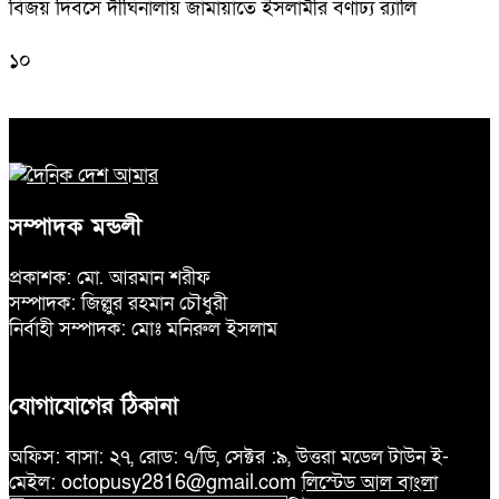
বিজয় দিবসে দীঘিনালায় জামায়াতে ইসলামীর বর্ণাঢ্য র‍্যালি
১০
সম্পাদক মন্ডলী
প্রকাশক: মো. আরমান শরীফ
সম্পাদক: জিল্লুর রহমান চৌধুরী
নির্বাহী সম্পাদক: মোঃ মনিরুল ইসলাম
যোগাযোগের ঠিকানা
অফিস: বাসা: ২৭, রোড: ৭/ডি, সেক্টর :৯, উত্তরা মডেল টাউন ই-
মেইল: octopusy2816@gmail.com
লিস্টেড আল বাংলা