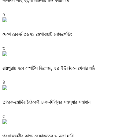
সালমান শাহ হত্যা মামলায় ডন কারাগারে
২
দেশে রেকর্ড ৩৬৭১ মেগাওয়াট লোডশেডিং
৩
রায়পুরায় হবে স্পোর্টস ভিলেজ, ২৪ ইউনিয়নে খেলার মাঠ
৪
তারেক-মোদির বৈঠকেই ঢাকা-দিল্লির সমস্যার সমাধান
৫
প্রধানমন্ত্রীর কাছে হেফাজতের ৯ দফা দাবি