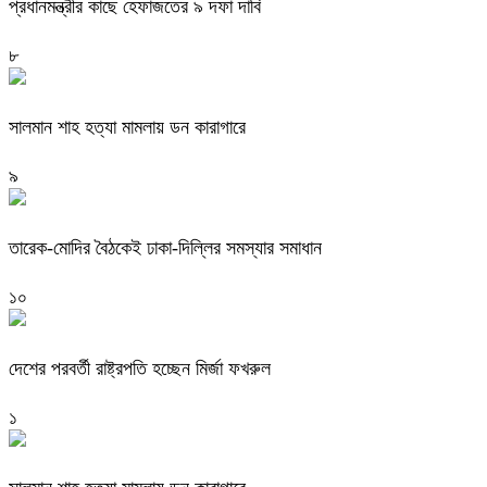
প্রধানমন্ত্রীর কাছে হেফাজতের ৯ দফা দাবি
৮
সালমান শাহ হত্যা মামলায় ডন কারাগারে
৯
তারেক-মোদির বৈঠকেই ঢাকা-দিল্লির সমস্যার সমাধান
১০
দেশের পরবর্তী রাষ্ট্রপতি হচ্ছেন মির্জা ফখরুল
১