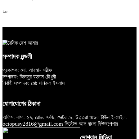
১০
সম্পাদক মন্ডলী
প্রকাশক: মো. আরমান শরীফ
সম্পাদক: জিল্লুর রহমান চৌধুরী
নির্বাহী সম্পাদক: মোঃ মনিরুল ইসলাম
যোগাযোগের ঠিকানা
অফিস: বাসা: ২৭, রোড: ৭/ডি, সেক্টর :৯, উত্তরা মডেল টাউন ই-মেইল:
octopusy2816@gmail.com
লিস্টেড আল বাংলা নিউজপেপার
সোশ্যাল মিডিয়া