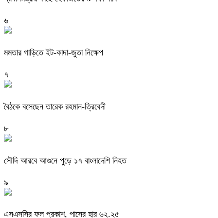
৬
মমতার গাড়িতে ইট-কাদা-জুতা নিক্ষেপ
৭
বৈঠকে বসেছেন তারেক রহমান-ত্রিবেদী
৮
সৌদি আরবে আগুনে পুড়ে ১৭ বাংলাদেশি নিহত
৯
এসএসসির ফল প্রকাশ, পাসের হার ৬২.২৫