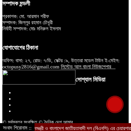
সম্পাদক মন্ডলী
প্রকাশক: মো. আরমান শরীফ
সম্পাদক: জিল্লুর রহমান চৌধুরী
নির্বাহী সম্পাদক: মোঃ মনিরুল ইসলাম
যোগাযোগের ঠিকানা
অফিস: বাসা: ২৭, রোড: ৭/ডি, সেক্টর :৯, উত্তরা মডেল টাউন ই-মেইল:
octopusy2816@gmail.com
লিস্টেড আল বাংলা নিউজপেপার
সোশ্যাল মিডিয়া
© সর্বস্বত্ব সংরক্ষিত © দৈনিক দেশ আমার
সংবাদ শিরোনাম ::
তিনবারের সাবেক প্রধানমন্ত্রী ও বাংলাদেশ জাতীয়তাবাদী দল (বিএনপি) এর চেয়ারপ