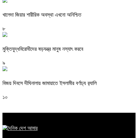
খালেদা জিয়ার শারীরিক অবস্থা এখনো অনিশ্চিত
৮
মুক্তিযুদ্ধবিরোধীদের ষড়যন্ত্র মানুষ নস্যাৎ করবে
৯
বিজয় দিবসে দীঘিনালায় জামায়াতে ইসলামীর বর্ণাঢ্য র‍্যালি
১০