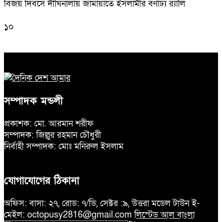
বিজয় দিবসে দীঘিনালায় জামায়াতে ইসলামীর বর্ণাঢ্য র‍্যালি
১০
সম্পাদক মন্ডলী
প্রকাশক: মো. আরমান শরীফ
সম্পাদক: জিল্লুর রহমান চৌধুরী
নির্বাহী সম্পাদক: মোঃ মনিরুল ইসলাম
যোগাযোগের ঠিকানা
অফিস: বাসা: ২৭, রোড: ৭/ডি, সেক্টর :৯, উত্তরা মডেল টাউন ই-
মেইল: octopusy2816@gmail.com
লিস্টেড আল বাংলা