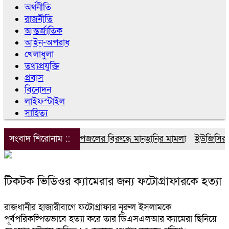
অর্থনীতি
রাজনীতি
আন্তর্জাতিক
আইন-অপরাধ
খেলাধুলা
তথ্যপ্রযুক্তি
প্রবাস
বিনোদন
লাইফস্টাইল
সাহিত্য
সংবাদ শিরোনাম ::
ডিপজলের বিরুদ্ধে মানহানির মামলা
ইউজিসির তিন
টিকটক ভিডিওর ক্যামেরার জন্য ফটোগ্রাফারকে হত্যা
রাজধানীর হাজারীবাগে ফটোগ্রাফার নূরুল ইসলামকে
পূর্বপরিকল্পিতভাবে হত্যা করে তার ডিএসএলআর ক্যামেরা ছিনিয়ে