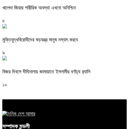
খালেদা জিয়ার শারীরিক অবস্থা এখনো অনিশ্চিত
৮
মুক্তিযুদ্ধবিরোধীদের ষড়যন্ত্র মানুষ নস্যাৎ করবে
৯
বিজয় দিবসে দীঘিনালায় জামায়াতে ইসলামীর বর্ণাঢ্য র‍্যালি
১০
সম্পাদক মন্ডলী