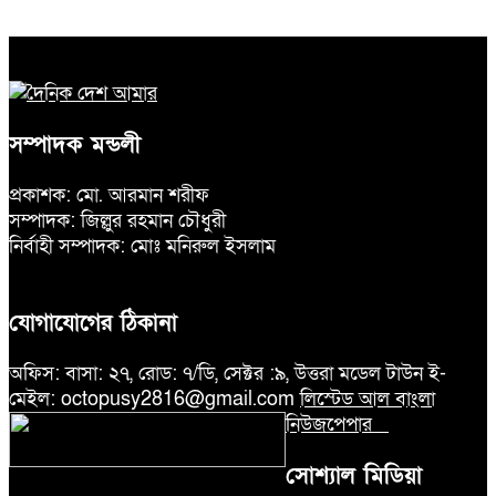
সম্পাদক মন্ডলী
প্রকাশক: মো. আরমান শরীফ
সম্পাদক: জিল্লুর রহমান চৌধুরী
নির্বাহী সম্পাদক: মোঃ মনিরুল ইসলাম
যোগাযোগের ঠিকানা
অফিস: বাসা: ২৭, রোড: ৭/ডি, সেক্টর :৯, উত্তরা মডেল টাউন ই-
মেইল: octopusy2816@gmail.com
লিস্টেড আল বাংলা
নিউজপেপার
সোশ্যাল মিডিয়া