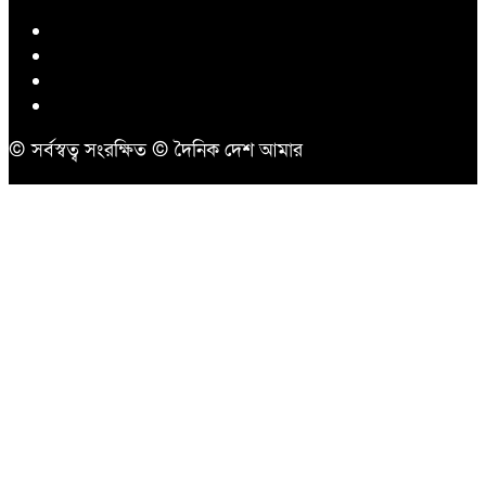
© সর্বস্বত্ব সংরক্ষিত © দৈনিক দেশ আমার