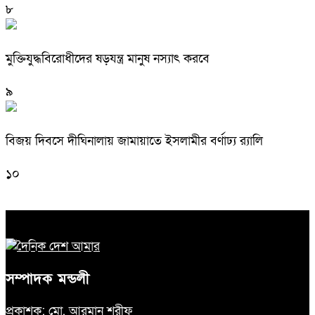
৮
মুক্তিযুদ্ধবিরোধীদের ষড়যন্ত্র মানুষ নস্যাৎ করবে
৯
বিজয় দিবসে দীঘিনালায় জামায়াতে ইসলামীর বর্ণাঢ্য র‍্যালি
১০
সম্পাদক মন্ডলী
প্রকাশক: মো. আরমান শরীফ