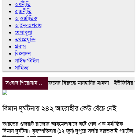
অর্থনীতি
রাজনীতি
আন্তর্জাতিক
আইন-অপরাধ
খেলাধুলা
তথ্যপ্রযুক্তি
প্রবাস
বিনোদন
লাইফস্টাইল
সাহিত্য
সংবাদ শিরোনাম ::
ডিপজলের বিরুদ্ধে মানহানির মামলা
ইউজিসির তিন 
বিমান দুর্ঘটনায় ২৪২ আরোহীর কেউ বেঁচে নেই
ভারতের গুজরাট রাজ্যের আহমেদাবাদে ঘটে গেল এক মর্মান্তিক
বিমান দুর্ঘটনা। বৃহস্পতিবার (১২ জুন) দুপুরে সর্দার বল্লভভাই প্যাটেল