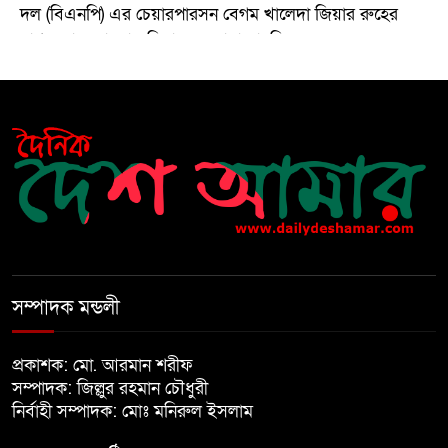
দল (বিএনপি) এর চেয়ারপারসন বেগম খালেদা জিয়ার রুহের
মাগফেরাত কামনায় মিলাদ ও দোয়া মাহফিল
বেড়ি
৫
নির্বাচনের আগেই ফিরতে মরিয়া
৬
‘পলাতক শক্তি’
বিজয় দিবসের আগের রাতে বীর
৭
মুক্তিযোদ্ধার কবরের ওপর আগুন
সম্পাদক মন্ডলী
খালেদা জিয়ার শারীরিক অবস্থা এখনো
প্রকাশক: মো. আরমান শরীফ
৮
অনিশ্চিত
সম্পাদক: জিল্লুর রহমান চৌধুরী
নির্বাহী সম্পাদক: মোঃ মনিরুল ইসলাম
মুক্তিযুদ্ধবিরোধীদের ষড়যন্ত্র মানুষ