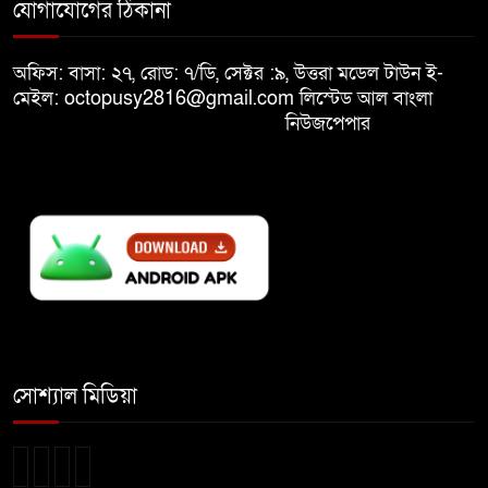
যোগাযোগের ঠিকানা
৯
নস্যাৎ করবে
অফিস: বাসা: ২৭, রোড: ৭/ডি, সেক্টর :৯, উত্তরা মডেল টাউন ই-
বিজয় দিবসে দীঘিনালায় জামায়াতে
মেইল: octopusy2816@gmail.com
লিস্টেড আল বাংলা
১০
ইসলামীর বর্ণাঢ্য র‍্যালি
নিউজপেপার
সোশ্যাল মিডিয়া