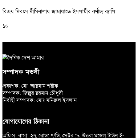
বিজয় দিবসে দীঘিনালায় জামায়াতে ইসলামীর বর্ণাঢ্য র‍্যালি
১০
সম্পাদক মন্ডলী
প্রকাশক: মো. আরমান শরীফ
সম্পাদক: জিল্লুর রহমান চৌধুরী
নির্বাহী সম্পাদক: মোঃ মনিরুল ইসলাম
যোগাযোগের ঠিকানা
অফিস: বাসা: ২৭, রোড: ৭/ডি, সেক্টর :৯, উত্তরা মডেল টাউন ই-