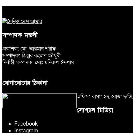
সম্পাদক মন্ডলী
প্রকাশক: মো. আরমান শরীফ
সম্পাদক: জিল্লুর রহমান চৌধুরী
নির্বাহী সম্পাদক: মোঃ মনিরুল ইসলাম
যোগাযোগের ঠিকানা
অফিস: বাসা: ২৭, রোড: ৭/ড
সোশ্যাল মিডিয়া
Facebook
Instagram