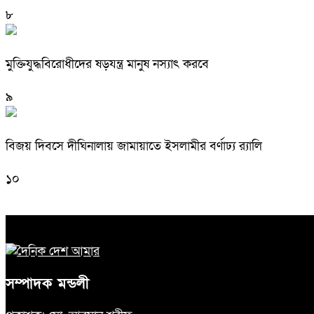
৮
মুক্তিযুদ্ধবিরোধীদের ষড়যন্ত্র মানুষ নস্যাৎ করবে
৯
বিজয় দিবসে দীঘিনালায় জামায়াতে ইসলামীর বর্ণাঢ্য র‍্যালি
১০
সম্পাদক মন্ডলী