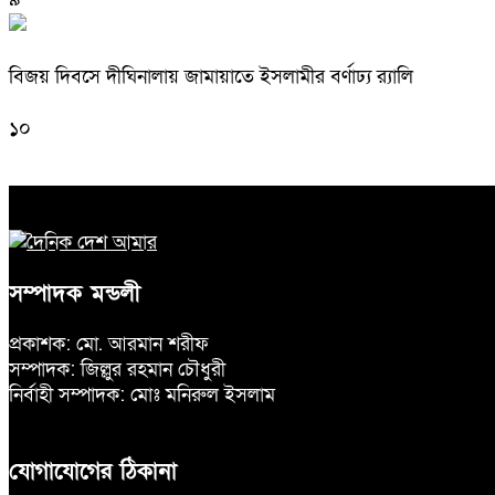
বিজয় দিবসে দীঘিনালায় জামায়াতে ইসলামীর বর্ণাঢ্য র‍্যালি
১০
সম্পাদক মন্ডলী
প্রকাশক: মো. আরমান শরীফ
সম্পাদক: জিল্লুর রহমান চৌধুরী
নির্বাহী সম্পাদক: মোঃ মনিরুল ইসলাম
যোগাযোগের ঠিকানা