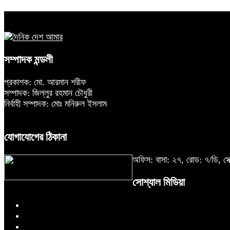
সম্পাদক মন্ডলী
প্রকাশক: মো. আরমান শরীফ
সম্পাদক: জিল্লুর রহমান চৌধুরী
নির্বাহী সম্পাদক: মোঃ মনিরুল ইসলাম
যোগাযোগের ঠিকানা
অফিস: বাসা: ২৭, রোড: ৭/ডি,
সোশ্যাল মিডিয়া