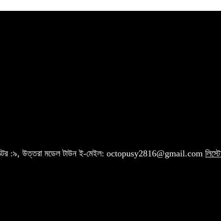
 সেক্টর :৯, উত্তরা মডেল টাউন ই-মেইল: octopusy2816@gmail.com
লিস্