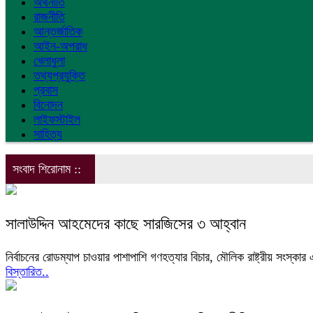
অর্থনীতি
রাজনীতি
আন্তর্জাতিক
আইন-অপরাধ
খেলাধুলা
তথ্যপ্রযুক্তি
প্রবাস
বিনোদন
লাইফস্টাইল
সাহিত্য
সংবাদ শিরোনাম ::
সালাউদ্দিন আহমেদের কাছে সারজিসের ৩ আহ্বান
নির্বাচনের রোডম্যাপ চাওয়ার পাশাপাশি গণহত্যার বিচার, মৌলিক রাষ্ট্রীয় সংস্ক
বিস্তারিত..