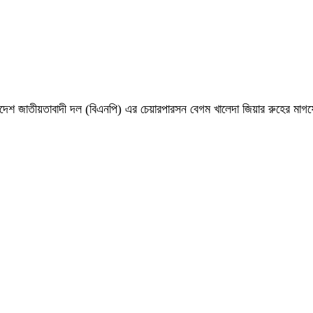
 বাংলাদেশ জাতীয়তাবাদী দল (বিএনপি) এর চেয়ারপারসন বেগম খালেদা জিয়ার রুহের ম