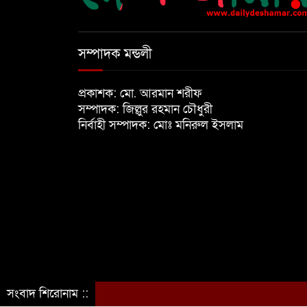
সম্পাদক মন্ডলী
প্রকাশক: মো. আরমান শরীফ
সম্পাদক: জিল্লুর রহমান চৌধুরী
নির্বাহী সম্পাদক: মোঃ মনিরুল ইসলাম
সংবাদ শিরোনাম ::