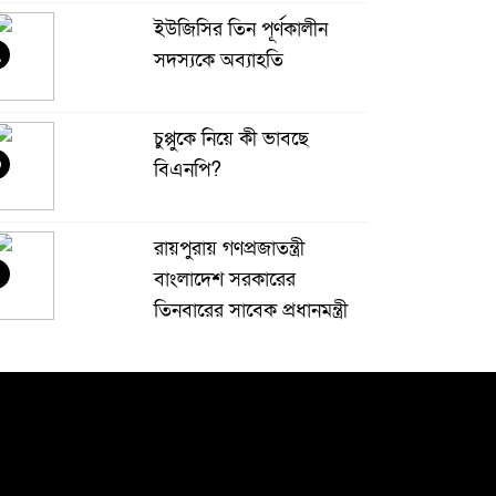
ইউজিসির তিন পূর্ণকালীন
২
সদস্যকে অব্যাহতি
চুপ্পুকে নিয়ে কী ভাবছে
৩
বিএনপি?
রায়পুরায় গণপ্রজাতন্ত্রী
বাংলাদেশ সরকারের
তিনবারের সাবেক প্রধানমন্ত্রী
 বাংলাদেশ জাতীয়তাবাদী দল (বিএনপি) এর
েয়ারপারসন বেগম খালেদা জিয়ার রুহের মাগফেরাত
ামনায় মিলাদ ও দোয়া মাহফিল
বেড়ি
৫