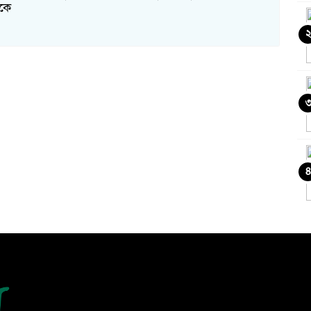
েকে
৪
ও
চ
ক