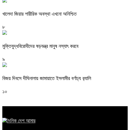
খালেদা জিয়ার শারীরিক অবস্থা এখনো অনিশ্চিত
৮
মুক্তিযুদ্ধবিরোধীদের ষড়যন্ত্র মানুষ নস্যাৎ করবে
৯
বিজয় দিবসে দীঘিনালায় জামায়াতে ইসলামীর বর্ণাঢ্য র‍্যালি
১০