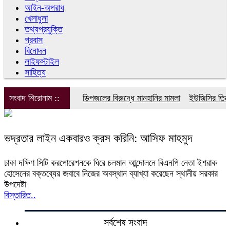
আইন-অপরাধ
খেলাধুলা
তথ্যপ্রযুক্তি
প্রবাস
বিনোদন
লাইফস্টাইল
সাহিত্য
সংবাদ শিরোনাম ::
ডিপজলের বিরুদ্ধে মানহানির মামলা
ইউজিসির তিন পূ
ভদ্রতার লাইন একবারও ক্রস করিনি: আসিফ মাহমুদ
ঢাকা দক্ষিণ সিটি করপোরেশনকে ঘিরে চলমান আন্দোলনে বিএনপি নেতা ইশরাক
হোসেনের বক্তব্যের জবাবে নিজের অবস্থান ব্যাখ্যা করেছেন স্থানীয় সরকার
উপদেষ্টা
বিস্তারিত..
সর্বশেষ সংবাদ