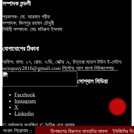
সম্পাদক মন্ডলী
প্রকাশক: মো. আরমান শরীফ
সম্পাদক: জিল্লুর রহমান চৌধুরী
নির্বাহী সম্পাদক: মোঃ মনিরুল ইসলাম
যোগাযোগের ঠিকানা
অফিস: বাসা: ২৭, রোড: ৭/ডি, সেক্টর :৯, উত্তরা মডেল টাউন ই-মেইল:
octopusy2816@gmail.com
লিস্টেড আল বাংলা নিউজপেপার
সোশ্যাল মিডিয়া
Facebook
Instagram
X
Linkedin
© সর্বস্বত্ব সংরক্ষিত © দৈনিক দেশ আমার
সংবাদ শিরোনাম ::
ডিপজলের বিরুদ্ধে মানহানির মামলা
ইউজিসির তিন প