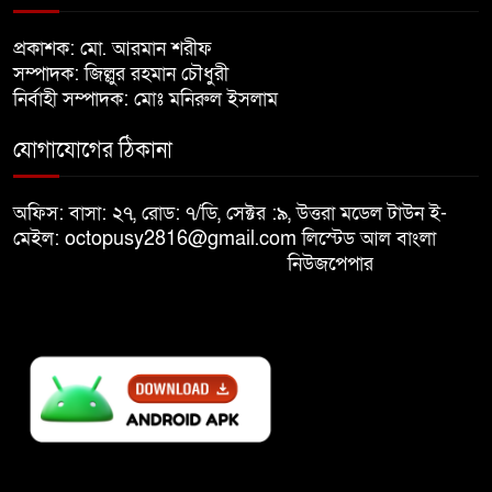
খালেদা জিয়ার শারীরিক অবস্থা এখনো
প্রকাশক: মো. আরমান শরীফ
৮
অনিশ্চিত
সম্পাদক: জিল্লুর রহমান চৌধুরী
নির্বাহী সম্পাদক: মোঃ মনিরুল ইসলাম
মুক্তিযুদ্ধবিরোধীদের ষড়যন্ত্র মানুষ
যোগাযোগের ঠিকানা
৯
নস্যাৎ করবে
অফিস: বাসা: ২৭, রোড: ৭/ডি, সেক্টর :৯, উত্তরা মডেল টাউন ই-
বিজয় দিবসে দীঘিনালায় জামায়াতে
মেইল: octopusy2816@gmail.com
লিস্টেড আল বাংলা
১০
ইসলামীর বর্ণাঢ্য র‍্যালি
নিউজপেপার