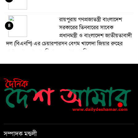
রায়পুরায় গণপ্রজাতন্ত্রী বাংলাদেশ
৪
সরকারের তিনবারের সাবেক
প্রধানমন্ত্রী ও বাংলাদেশ জাতীয়তাবাদী
দল (বিএনপি) এর চেয়ারপারসন বেগম খালেদা জিয়ার রুহের
মাগফেরাত কামনায় মিলাদ ও দোয়া মাহফিল
বেড়ি
৫
নির্বাচনের আগেই ফিরতে মরিয়া
৬
‘পলাতক শক্তি’
বিজয় দিবসের আগের রাতে বীর
৭
মুক্তিযোদ্ধার কবরের ওপর আগুন
সম্পাদক মন্ডলী